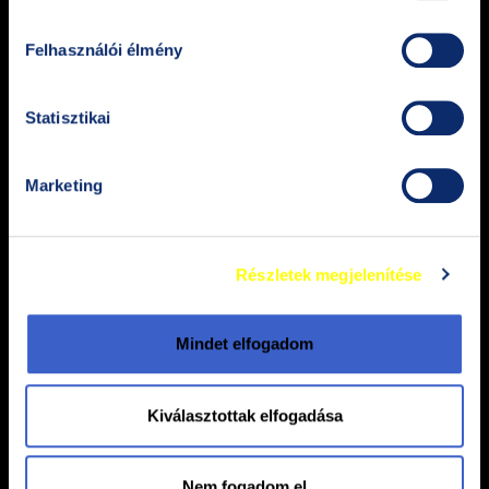
Felhasználói élmény
Statisztikai
Jelszó
Marketing
Részletek megjelenítése
BELÉPÉS
Mindet elfogadom
Elfelejtettem a jelszavam
Kiválasztottak elfogadása
Nem fogadom el