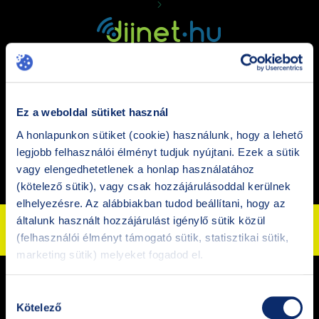
HU
EN
|
Ez a weboldal sütiket használ
A honlapunkon sütiket (cookie) használunk, hogy a lehető
legjobb felhasználói élményt tudjuk nyújtani. Ezek a sütik
1
2
vagy elengedhetetlenek a honlap használatához
(kötelező sütik), vagy csak hozzájárulásoddal kerülnek
elhelyezésre. Az alábbiakban tudod beállítani, hogy az
általunk használt hozzájárulást igénylő sütik közül
Bejelentkezés
(felhasználói élményt támogató sütik, statisztikai sütik,
marketing sütik) melyeket fogadod el.
Hozzájárulás
Kötelező
kiválasztása
e-mail cím vagy bejelentkezési név