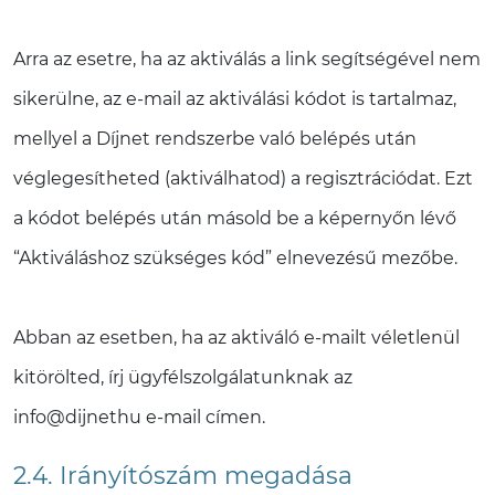
Arra az esetre, ha az aktiválás a link segítségével nem
sikerülne, az e-mail az aktiválási kódot is tartalmaz,
mellyel a Díjnet rendszerbe való belépés után
véglegesítheted (aktiválhatod) a regisztrációdat. Ezt
a kódot belépés után másold be a képernyőn lévő
“Aktiváláshoz szükséges kód” elnevezésű mezőbe.
Abban az esetben, ha az aktiváló e-mailt véletlenül
kitörölted, írj ügyfélszolgálatunknak az
info@dijnethu e-mail címen.
2.4. Irányítószám megadása