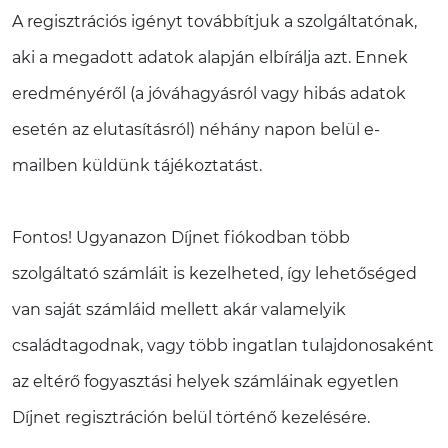
A regisztrációs igényt továbbítjuk a szolgáltatónak,
aki a megadott adatok alapján elbírálja azt. Ennek
eredményéről (a jóváhagyásról vagy hibás adatok
esetén az elutasításról) néhány napon belül e-
mailben küldünk tájékoztatást.
Fontos! Ugyanazon Díjnet fiókodban több
szolgáltató számláit is kezelheted, így lehetőséged
van saját számláid mellett akár valamelyik
családtagodnak, vagy több ingatlan tulajdonosaként
az eltérő fogyasztási helyek számláinak egyetlen
Díjnet regisztráción belül történő kezelésére.