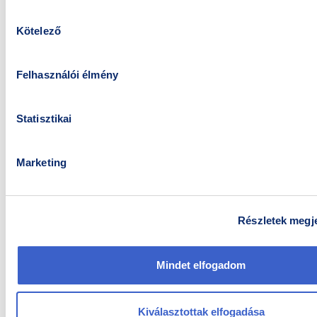
Hozzájárulás
Kötelező
kiválasztása
A „Számlakeresés” menüpontban a szolgáltató neve,
számlakibocsátói azonosító, illetve a számla
Felhasználói élmény
kiállításának dátuma alapján tudod szűrni a
megjelenített e-számlákat. A mezők kitöltése nem
Statisztikai
kötelező, ha egyetlen mezőt sem töltesz ki, a
Marketing
„Keresés” gombra kattintva az összes, a Díjnet
rendszerben bemutatott e-számlád megjelenik.
Részletek megje
A számlák táblázatos formában kerülnek
Mindet elfogadom
megjelenítésre. A kiválasztott számlát tartalmazó
sorra kattintva a „Kivonat” lapon megtekintheted a
Kiválasztottak elfogadása