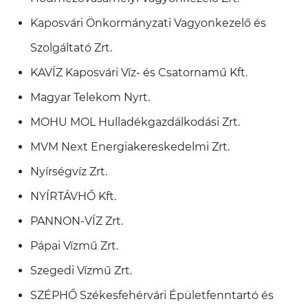
Kaposvári Önkormányzati Vagyonkezelő és
Szolgáltató Zrt.
KAVÍZ Kaposvári Víz- és Csatornamű Kft.
Magyar Telekom Nyrt.
MOHU MOL Hulladékgazdálkodási Zrt.
MVM Next Energiakereskedelmi Zrt.
Nyírségvíz Zrt.
NYÍRTÁVHŐ Kft.
PANNON-VÍZ Zrt.
Pápai Vízmű Zrt.
Szegedi Vízmű Zrt.
SZÉPHŐ Székesfehérvári Épületfenntartó és