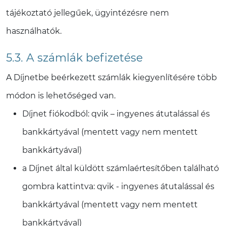
tájékoztató jellegűek, ügyintézésre nem
használhatók.
5.3. A számlák befizetése
A Díjnetbe beérkezett számlák kiegyenlítésére több
módon is lehetőséged van.
Díjnet fiókodból: qvik – ingyenes átutalással és
bankkártyával (mentett vagy nem mentett
bankkártyával)
a Díjnet által küldött számlaértesítőben található
gombra kattintva: qvik - ingyenes átutalással és
bankkártyával (mentett vagy nem mentett
bankkártyával)