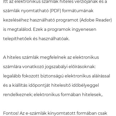
Itt az elektronikus számlák hiteles verziójának és a
számlák nyomtatható (PDF) formátumának
kezeléséhez használható programot (Adobe Reader)
is megtalálod. Ezek a programok ingyenesen
telepíthetőek és használhatóak.
A hiteles számlák megfelelnek az elektronikus
számlára vonatkozó jogszabályi előírásoknak:
legalább fokozott biztonságú elektronikus aláírással
és a kiállítás időpontját hitelesítő időbélyeggel
rendelkeznek; elektronikus formában hitelesek,.
Fontos! Az e-számlák kinyomtatott formában csak