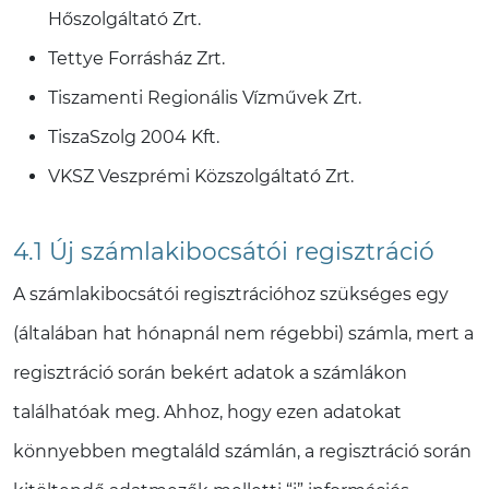
Hőszolgáltató Zrt.
Tettye Forrásház Zrt.
Tiszamenti Regionális Vízművek Zrt.
TiszaSzolg 2004 Kft.
VKSZ Veszprémi Közszolgáltató Zrt.
4.1 Új számlakibocsátói regisztráció
A számlakibocsátói regisztrációhoz szükséges egy
(általában hat hónapnál nem régebbi) számla, mert a
regisztráció során bekért adatok a számlákon
találhatóak meg. Ahhoz, hogy ezen adatokat
könnyebben megtaláld számlán, a regisztráció során