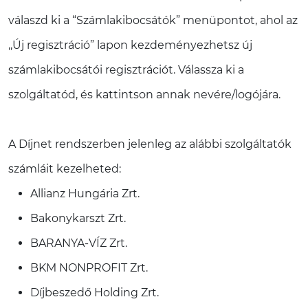
válaszd ki a “Számlakibocsátók” menüpontot, ahol az
,,Új regisztráció” lapon kezdeményezhetsz új
számlakibocsátói regisztrációt. Válassza ki a
szolgáltatód, és kattintson annak nevére/logójára.
A Díjnet rendszerben jelenleg az alábbi szolgáltatók
számláit kezelheted:
Allianz Hungária Zrt.
Bakonykarszt Zrt.
BARANYA-VÍZ Zrt.
BKM NONPROFIT Zrt.
Díjbeszedő Holding Zrt.