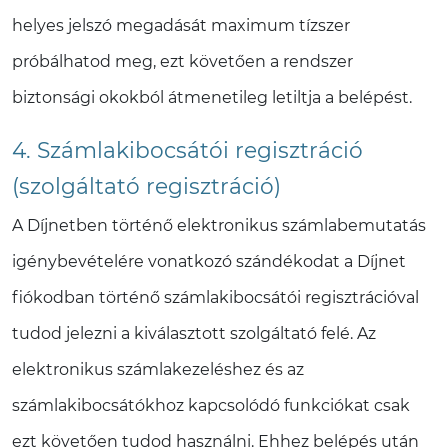
helyes jelszó megadását maximum tízszer
próbálhatod meg, ezt követően a rendszer
biztonsági okokból átmenetileg letiltja a belépést.
4. Számlakibocsátói regisztráció
(szolgáltató regisztráció)
A Díjnetben történő elektronikus számlabemutatás
igénybevételére vonatkozó szándékodat a Díjnet
fiókodban történő számlakibocsátói regisztrációval
tudod jelezni a kiválasztott szolgáltató felé. Az
elektronikus számlakezeléshez és az
számlakibocsátókhoz kapcsolódó funkciókat csak
ezt követően tudod használni. Ehhez belépés után