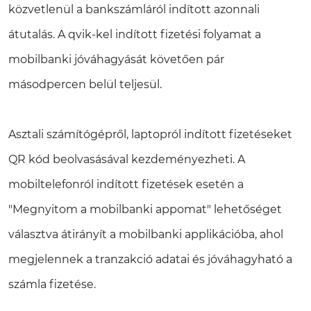
közvetlenül a bankszámláról indított azonnali
átutalás. A qvik-kel indított fizetési folyamat a
mobilbanki jóváhagyását követően pár
másodpercen belül teljesül.
Asztali számítógépről, laptopról indított fizetéseket
QR kód beolvasásával kezdeményezheti. A
mobiltelefonról indított fizetések esetén a
"Megnyitom a mobilbanki appomat" lehetőséget
választva átirányít a mobilbanki applikációba, ahol
megjelennek a tranzakció adatai és jóváhagyható a
számla fizetése.