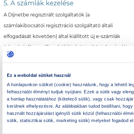
5. A számlák kezelése
A Díjnetbe regisztrált szolgáltatók (a
számlakibocsátói regisztráció szolgáltató általi
elfogadását követően) által kiállított új e-számlák
érkezéséről e-mailben küldünk értesítést. A számlát
a „Fizetendő számlák” menüpontban találod.
5.1. A számlák adatainak megtekintése
Ez a weboldal sütiket használ
A honlapunkon sütiket (cookie) használunk, hogy a lehető le
A „Fizetendő számlák” menüpontban megtalálod az
felhasználói élményt tudjuk nyújtani. Ezek a sütik vagy elen
összes, még ki nem egyenlített számládat. A
a honlap használatához (kötelező sütik), vagy csak hozzájá
kerülnek elhelyezésre. Az alábbiakban tudod beállítani, hogy 
„Számlakeresés” menüpontban megtekintheted a
használt hozzájárulást igénylő sütik közül (felhasználói élm
Díjnet fiókodban bemutatott (már befizetett és
sütik, statisztikai sütik, marketing sütik) melyeket fogadod el
még nem befizetett) elektronikus számládat.