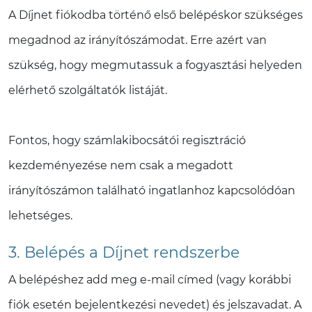
A Díjnet fiókodba történő első belépéskor szükséges
megadnod az irányítószámodat. Erre azért van
szükség, hogy megmutassuk a fogyasztási helyeden
elérhető szolgáltatók listáját.
Fontos, hogy számlakibocsátói regisztráció
kezdeményezése nem csak a megadott
irányítószámon található ingatlanhoz kapcsolódóan
lehetséges.
3. Belépés a Díjnet rendszerbe
A belépéshez add meg e-mail címed (vagy korábbi
fiók esetén bejelentkezési nevedet) és jelszavadat. A