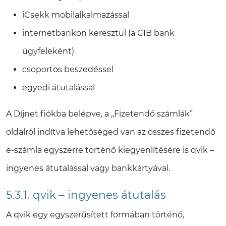
iCsekk mobilalkalmazással
internetbankon keresztül (a CIB bank
ügyfeleként)
csoportos beszedéssel
egyedi átutalással
A Díjnet fiókba belépve, a „Fizetendő számlák”
oldalról indítva lehetőséged van az összes fizetendő
e-számla egyszerre történő kiegyenlítésére is qvik –
ingyenes átutalással vagy bankkártyával.
5.3.1. qvik – ingyenes átutalás
A qvik egy egyszerűsített formában történő,