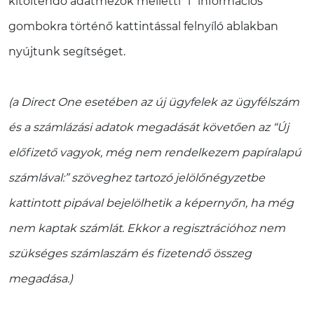
kitöltendő adatmezők melletti “i” információs
gombokra történő kattintással felnyíló ablakban
nyújtunk segítséget.
(a Direct One esetében az új ügyfelek az ügyfélszám
és a számlázási adatok megadását követően az “Új
előfizető vagyok, még nem rendelkezem papíralapú
számlával:” szöveghez tartozó jelölőnégyzetbe
kattintott pipával bejelölhetik a képernyőn, ha még
nem kaptak számlát. Ekkor a regisztrációhoz nem
szükséges számlaszám és fizetendő összeg
megadása.)